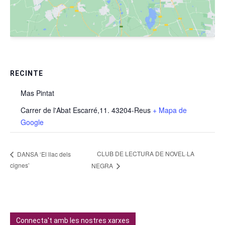
RECINTE
Mas Pintat
Carrer de l'Abat Escarré,11. 43204-Reus
+ Mapa de
Google
CLUB DE LECTURA DE NOVEL·LA
DANSA ‘El llac dels
cignes’
NEGRA
Connecta't amb les nostres xarxes