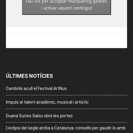
Feu clic per acceptar màrqueting galetes
https://www.facebook.com/guiadereus/
i activar aquest contingut
ÚLTIMES NOTÍCIES
Cambrils acull el Festival ArtNus
Impuls al talent acadèmic, musical i artístic
Duana Suites Salou obre les portes
L’eclipsi del segle arriba a Catalunya: consells per gaudir-lo amb