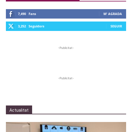
7,490
Fans
M' AGRADA
3,252
Seguidors
SEGUIR
-Publicitat-
-Publicitat-
Actualitat