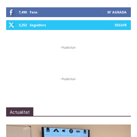
7,490
Fans
M' AGRADA
3,252
Seguidors
SEGUIR
-Publicitat-
-Publicitat-
Actualitat