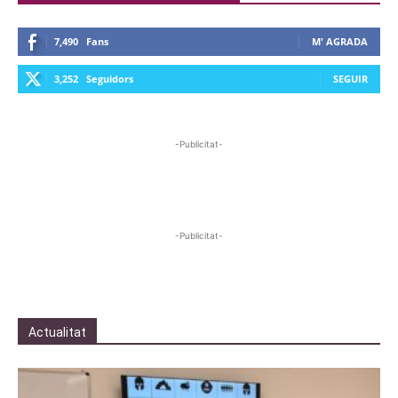
7,490
Fans
M' AGRADA
3,252
Seguidors
SEGUIR
-Publicitat-
-Publicitat-
Actualitat