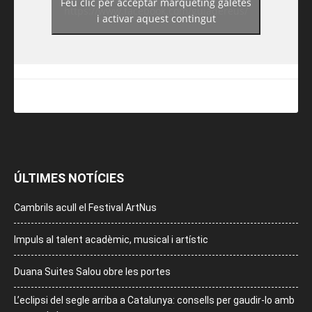
Feu clic per acceptar màrqueting galetes
https://www.facebook.com/guiadereus/
i activar aquest contingut
ÚLTIMES NOTÍCIES
Cambrils acull el Festival ArtNus
Impuls al talent acadèmic, musical i artístic
Duana Suites Salou obre les portes
L’eclipsi del segle arriba a Catalunya: consells per gaudir-lo amb