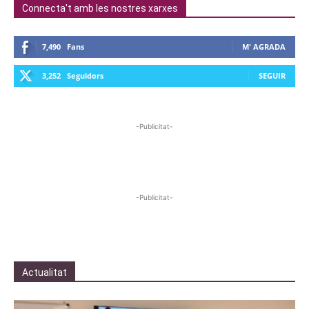
Connecta't amb les nostres xarxes
7,490
Fans
M' AGRADA
3,252
Seguidors
SEGUIR
-Publicitat-
-Publicitat-
Actualitat