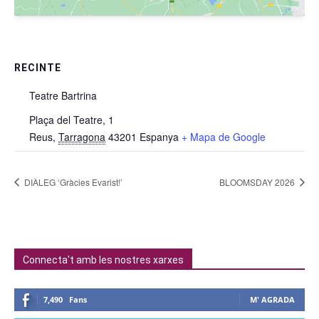
RECINTE
Teatre Bartrina
Plaça del Teatre, 1
Reus
,
Tarragona
43201
Espanya
+ Mapa de Google
DIÀLEG ‘Gràcies Evarist!’
BLOOMSDAY 2026
Connecta't amb les nostres xarxes
7,490
Fans
M' AGRADA