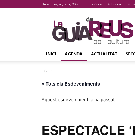
Divendres, agost 7, 2026
La Guia
Publicitat
Subs
La
Guia
De
Reus
INICI
AGENDA
ACTUALITAT
SEC
Inici
« Tots els Esdeveniments
Aquest esdeveniment ja ha passat.
ESPECTACLE ‘