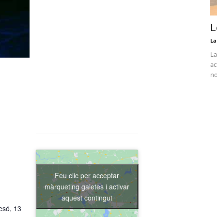
L
La
La
ac
no
Feu clic per acceptar
màrqueting galetes i activar
aquest contingut
esó, 13