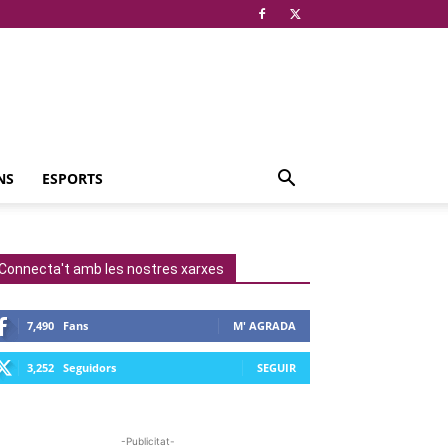
NS
ESPORTS
Connecta't amb les nostres xarxes
7,490
Fans
M' AGRADA
3,252
Seguidors
SEGUIR
-Publicitat-