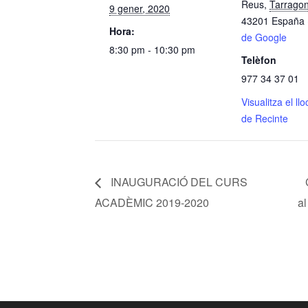
Reus
,
Tarrago
9 gener, 2020
43201
España
Hora:
de Google
8:30 pm - 10:30 pm
Telèfon
977 34 37 01
Visualitza el ll
de Recinte
INAUGURACIÓ DEL CURS
ACADÈMIC 2019-2020
a