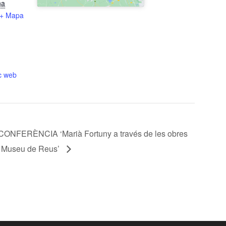
na
+ Mapa
oc web
CONFERÈNCIA ‘Marià Fortuny a través de les obres
l Museu de Reus’