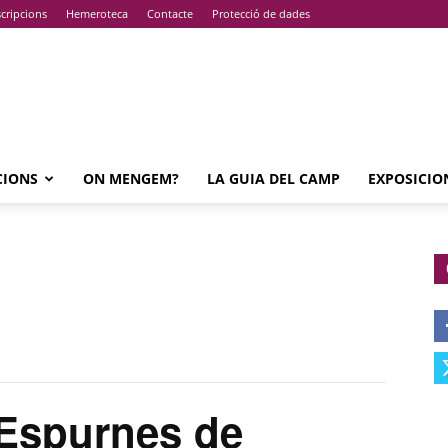
cripcions
Hemeroteca
Contacte
Protecció de dades
CIONS
ON MENGEM?
LA GUIA DEL CAMP
EXPOSICIO
Espurnes de