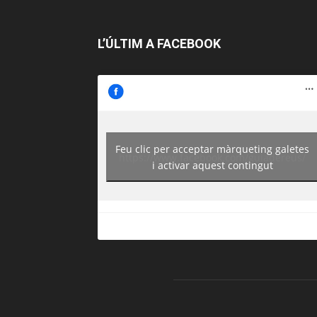
L’ÚLTIM A FACEBOOK
Feu clic per acceptar màrqueting galetes
https://www.facebook.com/guiadereus/
i activar aquest contingut