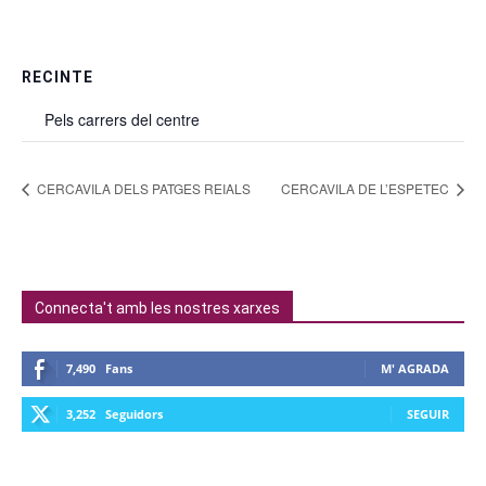
RECINTE
Pels carrers del centre
CERCAVILA DELS PATGES REIALS
CERCAVILA DE L’ESPETEC
Connecta't amb les nostres xarxes
7,490
Fans
M' AGRADA
3,252
Seguidors
SEGUIR