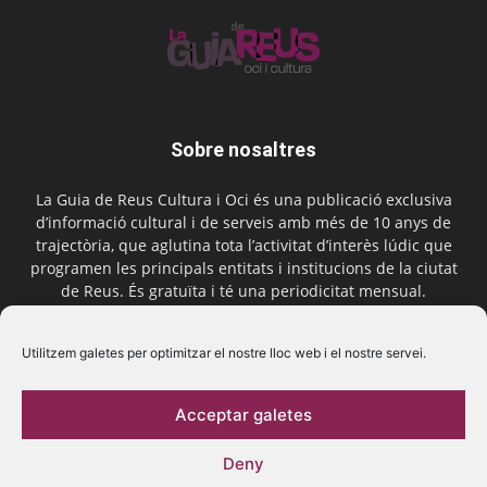
Sobre nosaltres
La Guia de Reus Cultura i Oci és una publicació exclusiva
d’informació cultural i de serveis amb més de 10 anys de
trajectòria, que aglutina tota l’activitat d’interès lúdic que
programen les principals entitats i institucions de la ciutat
de Reus. És gratuïta i té una periodicitat mensual.
Contactar-nos:
comercial@laguiadereus.com
Utilitzem galetes per optimitzar el nostre lloc web i el nostre servei.
Acceptar galetes
Segueix-nos
Deny