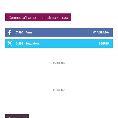
Connecta't amb les nostres xarxes
7,490
Fans
M' AGRADA
3,252
Seguidors
SEGUIR
-Publicitat-
-Publicitat-