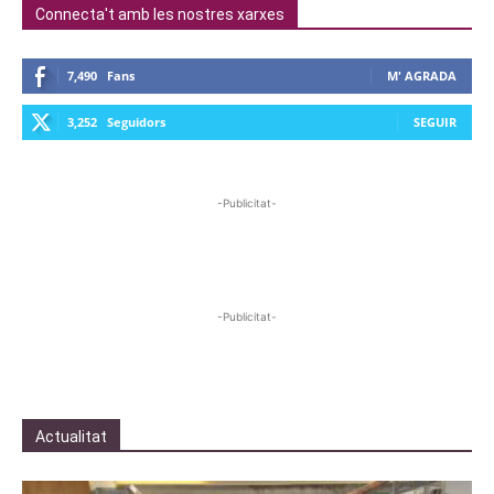
Connecta't amb les nostres xarxes
7,490
Fans
M' AGRADA
3,252
Seguidors
SEGUIR
-Publicitat-
-Publicitat-
Actualitat