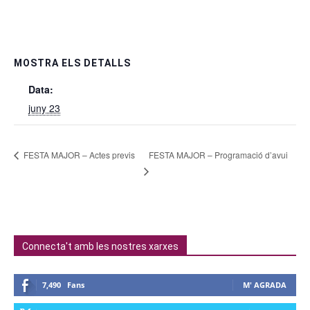
MOSTRA ELS DETALLS
Data:
juny 23
FESTA MAJOR – Programació d’avui
FESTA MAJOR – Actes previs
Connecta't amb les nostres xarxes
7,490
Fans
M' AGRADA