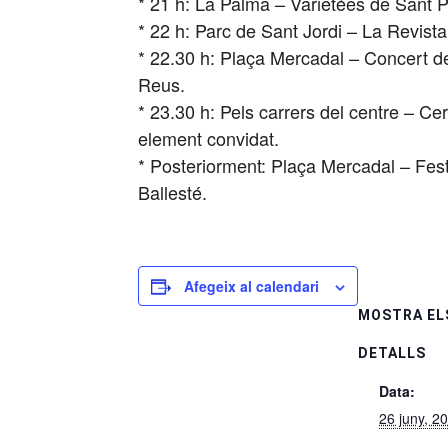
* 21 h: La Palma – Varietées de Sant P
* 22 h: Parc de Sant Jordi – La Revista
* 22.30 h: Plaça Mercadal – Concert de
Reus.
* 23.30 h: Pels carrers del centre – Cer
element convidat.
* Posteriorment: Plaça Mercadal – Festa
Ballesté.
Afegeix al calendari
MOSTRA EL
DETALLS
Data:
26 juny, 2