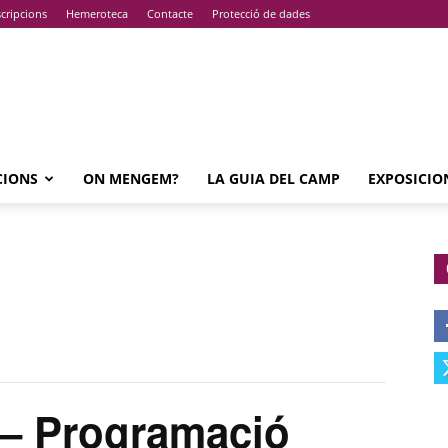
cripcions
Hemeroteca
Contacte
Protecció de dades
CIONS
ON MENGEM?
LA GUIA DEL CAMP
EXPOSICIO
– Programació