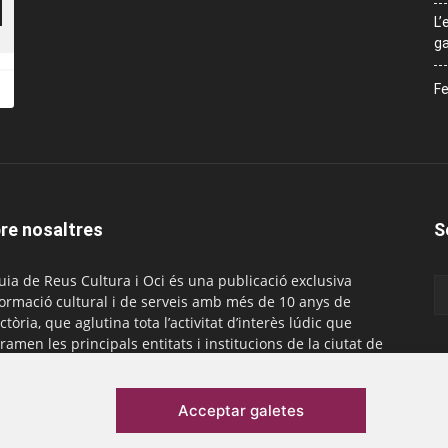
L’
ga
Fe
re nosaltres
S
uia de Reus Cultura i Oci és una publicació exclusiva
formació cultural i de serveis amb més de 10 anys de
ctòria, que aglutina tota l’activitat d’interès lúdic que
ramen les principals entitats i institucions de la ciutat de
. És gratuïta i té una periodicitat mensual.
actar-nos:
comercial@laguiadereus.com
Acceptar galetes