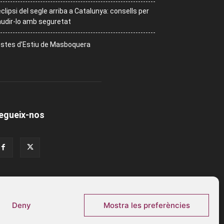
eclipsi del segle arriba a Catalunya: consells per
udir-lo amb seguretat
stes d’Estiu de Masboquera
egueix-nos
Deny
Mostra les preferències