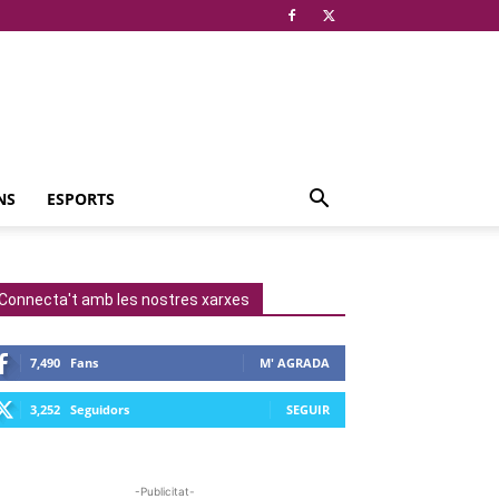
NS
ESPORTS
Connecta't amb les nostres xarxes
7,490
Fans
M' AGRADA
3,252
Seguidors
SEGUIR
-Publicitat-