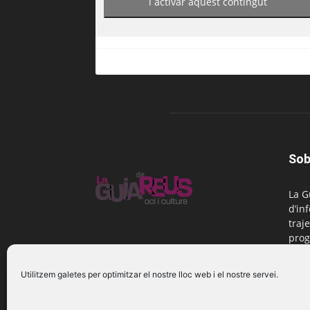
i activar aquest contingut
Sob
La G
d’in
traje
prog
Reus
Utilitzem galetes per optimitzar el nostre lloc web i el nostre servei.
Cont