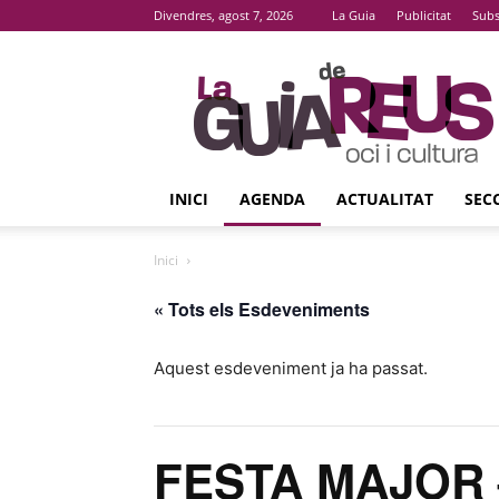
Divendres, agost 7, 2026
La Guia
Publicitat
Subs
La
Guia
De
Reus
INICI
AGENDA
ACTUALITAT
SEC
Inici
« Tots els Esdeveniments
Aquest esdeveniment ja ha passat.
FESTA MAJOR 