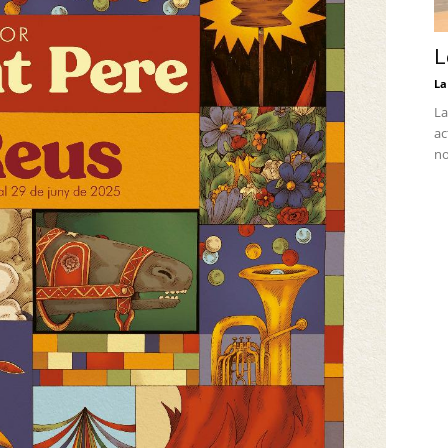
L
La
La
ac
no