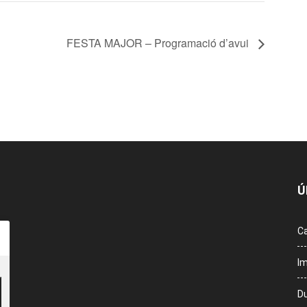
FESTA MAJOR – Programació d’avui
Ú
Ca
Im
Du