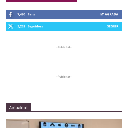
7,490
Fans
M' AGRADA
3,252
Seguidors
SEGUIR
-Publicitat-
-Publicitat-
Actualitat