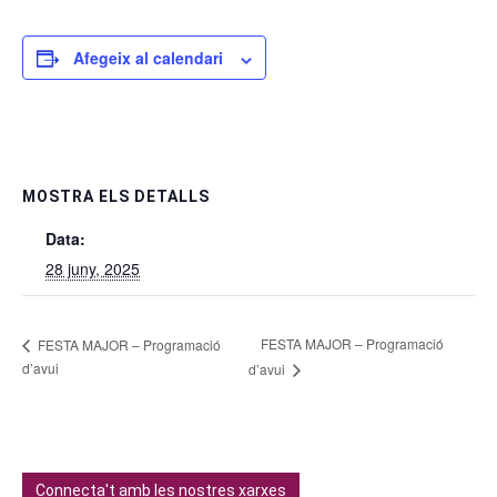
Afegeix al calendari
MOSTRA ELS DETALLS
Data:
28 juny, 2025
FESTA MAJOR – Programació
FESTA MAJOR – Programació
d’avui
d’avui
Connecta't amb les nostres xarxes