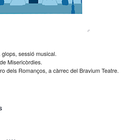
a glops, sessió musical.
de Misericòrdies.
arro dels Romanços, a càrrec del Bravium Teatre.
S