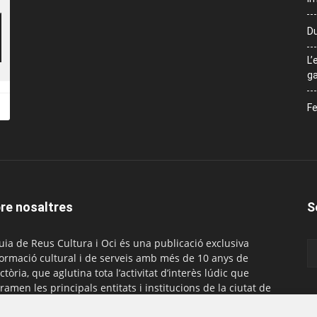
Du
L’
ga
Fe
re nosaltres
S
uia de Reus Cultura i Oci és una publicació exclusiva
formació cultural i de serveis amb més de 10 anys de
ctòria, que aglutina tota l’activitat d’interès lúdic que
ramen les principals entitats i institucions de la ciutat de
. És gratuïta i té una periodicitat mensual.