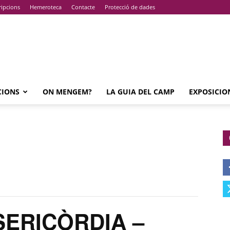
ripcions
Hemeroteca
Contacte
Protecció de dades
CIONS
ON MENGEM?
LA GUIA DEL CAMP
EXPOSICIO
SERICÒRDIA –