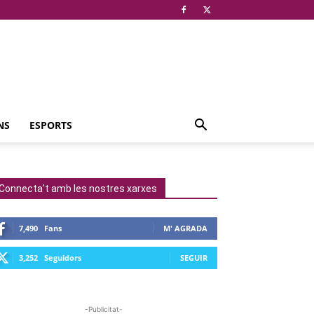
NS
ESPORTS
Connecta't amb les nostres xarxes
7,490
Fans
M' AGRADA
3,252
Seguidors
SEGUIR
-Publicitat-