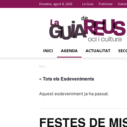
Dissabte, agost 8, 2026
La Guia
Publicitat
Subsc
La
Guia
De
Reus
INICI
AGENDA
ACTUALITAT
SEC
Inici
« Tots els Esdeveniments
Aquest esdeveniment ja ha passat.
FESTES DE MI