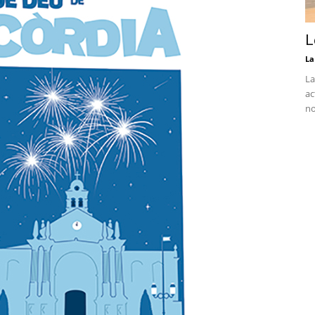
L
La
La
ac
no