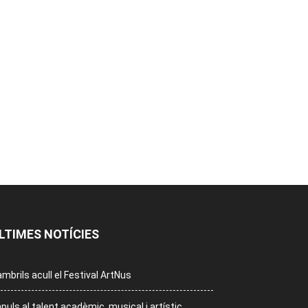
LTIMES NOTÍCIES
mbrils acull el Festival ArtNus
puls al talent acadèmic, musical i artístic