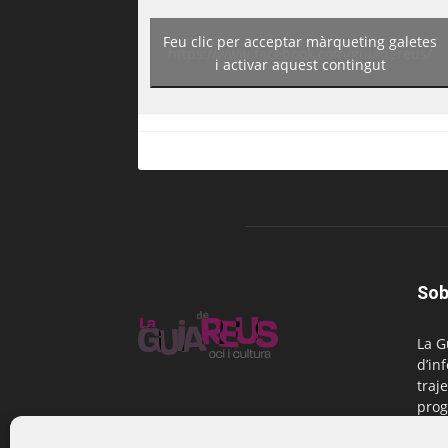
Feu clic per acceptar màrqueting galetes
https://www.facebook.com/guiadereus/
i activar aquest contingut
Sob
La G
d’in
traje
prog
Reus