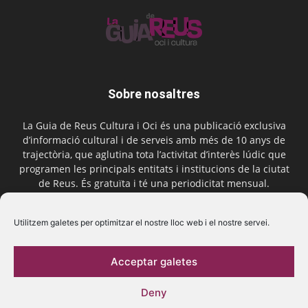
Sobre nosaltres
La Guia de Reus Cultura i Oci és una publicació exclusiva
d’informació cultural i de serveis amb més de 10 anys de
trajectòria, que aglutina tota l’activitat d’interès lúdic que
programen les principals entitats i institucions de la ciutat
de Reus. És gratuïta i té una periodicitat mensual.
Contactar-nos:
comercial@laguiadereus.com
Utilitzem galetes per optimitzar el nostre lloc web i el nostre servei.
Acceptar galetes
Segueix-nos
Deny