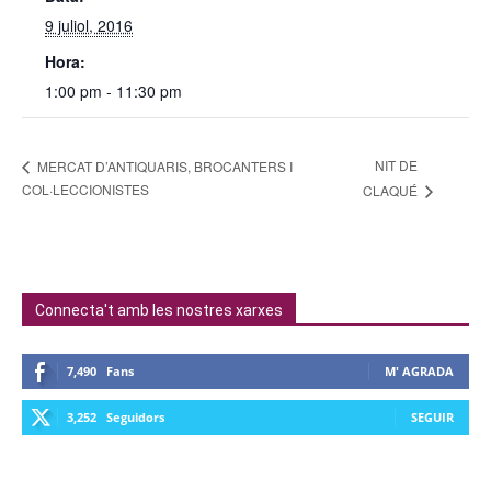
9 juliol, 2016
Hora:
1:00 pm - 11:30 pm
NIT DE
MERCAT D’ANTIQUARIS, BROCANTERS I
COL·LECCIONISTES
CLAQUÉ
Connecta't amb les nostres xarxes
7,490
Fans
M' AGRADA
3,252
Seguidors
SEGUIR