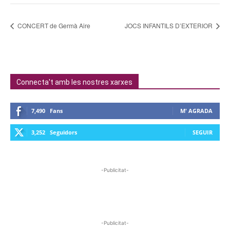
CONCERT de Germà Aire
JOCS INFANTILS D’EXTERIOR
Connecta't amb les nostres xarxes
7,490
Fans
M' AGRADA
3,252
Seguidors
SEGUIR
-Publicitat-
-Publicitat-