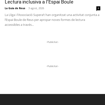
Lectura inclusiva a l’Espai Boule
La Guia de Reus
-
3 agost, 2026
0
La Lliga i l’Associació Supera’t han organitzat una activitat conjunta a
l’Espai Boule de Reus per apropar noves formes de lectura
accessibles a través...
-Publicitat-
-Publicitat-