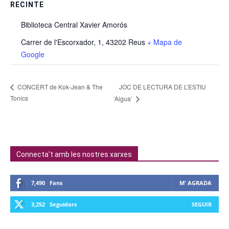
RECINTE
Biblioteca Central Xavier Amorós
Carrer de l'Escorxador, 1, 43202 Reus
+ Mapa de
Google
JOC DE LECTURA DE L’ESTIU
CONCERT de Kok-Jean & The
Tonics
‘Aigua’
Connecta't amb les nostres xarxes
7,490
Fans
M' AGRADA
3,252
Seguidors
SEGUIR