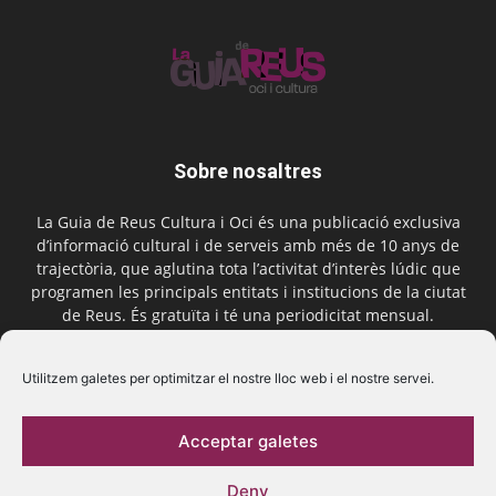
Sobre nosaltres
La Guia de Reus Cultura i Oci és una publicació exclusiva
d’informació cultural i de serveis amb més de 10 anys de
trajectòria, que aglutina tota l’activitat d’interès lúdic que
programen les principals entitats i institucions de la ciutat
de Reus. És gratuïta i té una periodicitat mensual.
Contactar-nos:
comercial@laguiadereus.com
Utilitzem galetes per optimitzar el nostre lloc web i el nostre servei.
Acceptar galetes
Segueix-nos
Deny