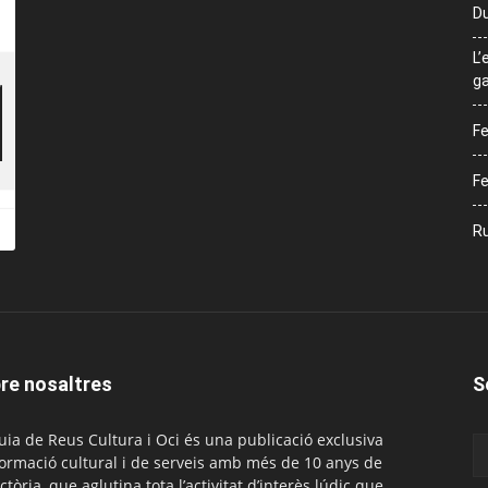
Du
L’
ga
Fe
Fe
Ru
re nosaltres
S
uia de Reus Cultura i Oci és una publicació exclusiva
formació cultural i de serveis amb més de 10 anys de
ctòria, que aglutina tota l’activitat d’interès lúdic que