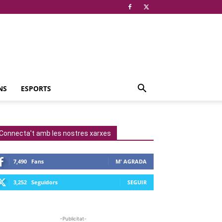
NS
ESPORTS
Connecta't amb les nostres xarxes
7,490
Fans
M' AGRADA
3,252
Seguidors
SEGUIR
-Publicitat-