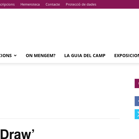
cripcions
Hemeroteca
Contacte
Protecció de dades
CIONS
ON MENGEM?
LA GUIA DEL CAMP
EXPOSICIO
Draw’