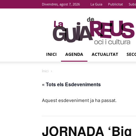
Divendres, agost 7, 2026
La Guia
Publicitat
Subs
La
Guia
De
Reus
INICI
AGENDA
ACTUALITAT
SEC
Inici
« Tots els Esdeveniments
Aquest esdeveniment ja ha passat.
JORNADA ‘Big 