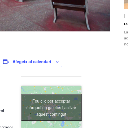
L
La
La
ac
no
Afegeix al calendari
Feu clic per acceptar
màrqueting galetes i activar
ral
aquest contingut
orxador,