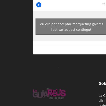
Feu clic per acceptar màrqueting galetes
https://www.facebook.com/guiadereus/
i activar aquest contingut
Sob
La G
d’in
traje