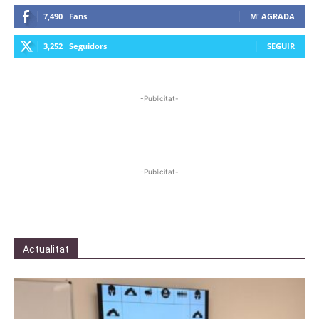
7,490
Fans
M' AGRADA
3,252
Seguidors
SEGUIR
-Publicitat-
-Publicitat-
Actualitat