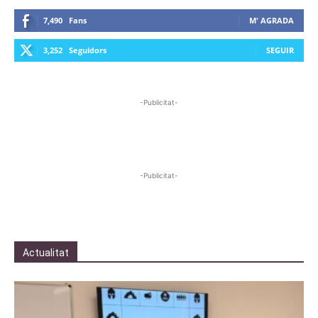
7,490
Fans
M' AGRADA
3,252
Seguidors
SEGUIR
-Publicitat-
-Publicitat-
Actualitat