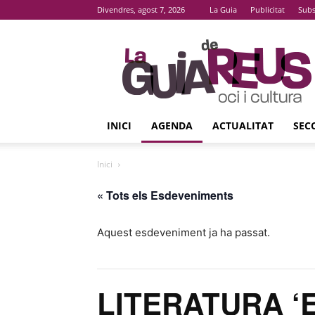
Divendres, agost 7, 2026
La Guia
Publicitat
Subs
La
Guia
De
Reus
INICI
AGENDA
ACTUALITAT
SEC
Inici
« Tots els Esdeveniments
Aquest esdeveniment ja ha passat.
LITERATURA ‘El