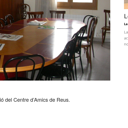
L
La
La
ac
no
ió del Centre d’Amics de Reus.