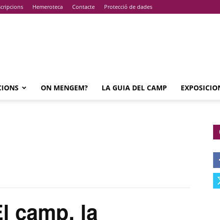
cripcions
Hemeroteca
Contacte
Protecció de dades
CIONS
ON MENGEM?
LA GUIA DEL CAMP
EXPOSICIO
 camp, la