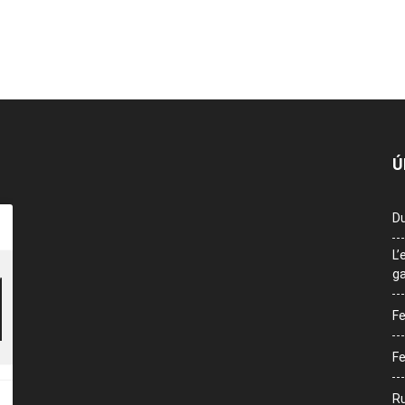
Ú
Du
L’
ga
Fe
Fe
Ru