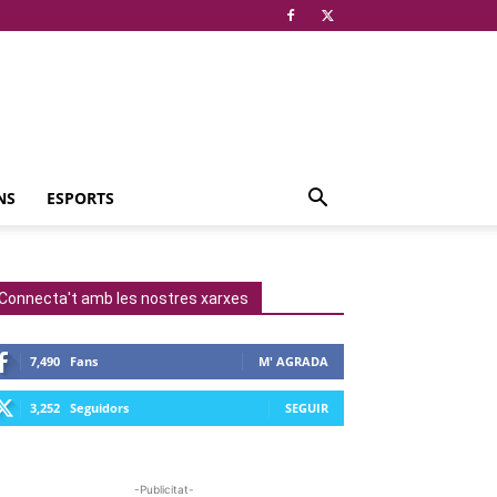
NS
ESPORTS
Connecta't amb les nostres xarxes
7,490
Fans
M' AGRADA
3,252
Seguidors
SEGUIR
-Publicitat-