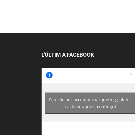
L’ÚLTIM A FACEBOOK
Feu clic per acceptar màrqueting galetes
https://www.facebook.com/guiadereus/
i activar aquest contingut