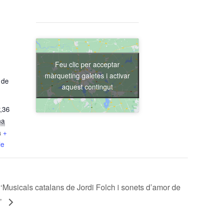
Feu clic per acceptar
màrqueting galetes i activar
 de
aquest contingut
,36
na
a
+
le
sicals catalans de Jordi Folch i sonets d’amor de
’