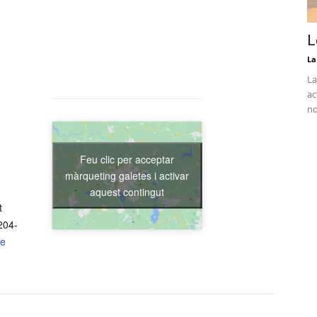
L
La
La
ac
no
Feu clic per acceptar
màrqueting galetes i activar
aquest contingut
t
204-
de