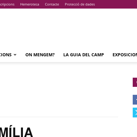
cripcions
Hemeroteca
Contacte
Protecció de dades
CIONS
ON MENGEM?
LA GUIA DEL CAMP
EXPOSICIO
MÍLIA