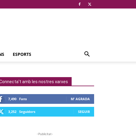
NS
ESPORTS
Connecta't amb les nostres xarxes
7,490
Fans
M' AGRADA
3,252
Seguidors
SEGUIR
-Publicitat-