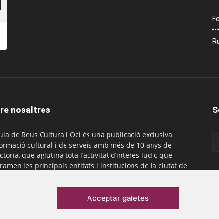
Fe
Ru
re nosaltres
S
uia de Reus Cultura i Oci és una publicació exclusiva
formació cultural i de serveis amb més de 10 anys de
ctòria, que aglutina tota l’activitat d’interès lúdic que
ramen les principals entitats i institucions de la ciutat de
. És gratuïta i té una periodicitat mensual.
actar-nos:
comercial@laguiadereus.com
Acceptar galetes