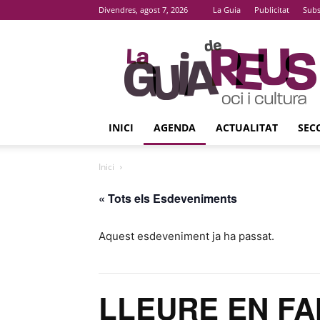
Divendres, agost 7, 2026
La Guia
Publicitat
Subs
La
Guia
De
Reus
INICI
AGENDA
ACTUALITAT
SEC
Inici
« Tots els Esdeveniments
Aquest esdeveniment ja ha passat.
LLEURE EN FA