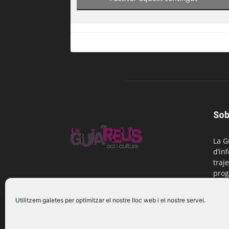
Sob
La G
d’in
traje
prog
Reus
Utilitzem galetes per optimitzar el nostre lloc web i el nostre servei.
Cont