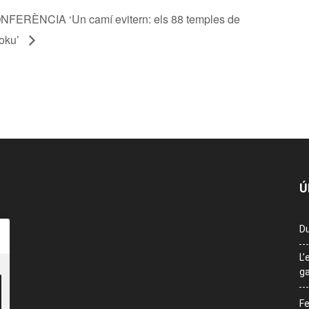
NFERÈNCIA ‘Un camí evitern: els 88 temples de
oku’
Ú
Du
L’
ga
Fe