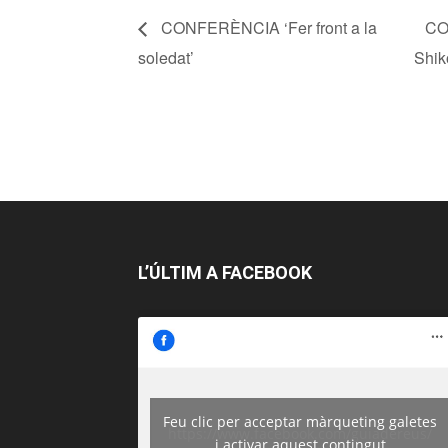
CONFERÈNCIA ‘Fer front a la
CO
soledat’
Shik
L’ÚLTIM A FACEBOOK
Feu clic per acceptar màrqueting galetes
https://www.facebook.com/guiadereus/
i activar aquest contingut