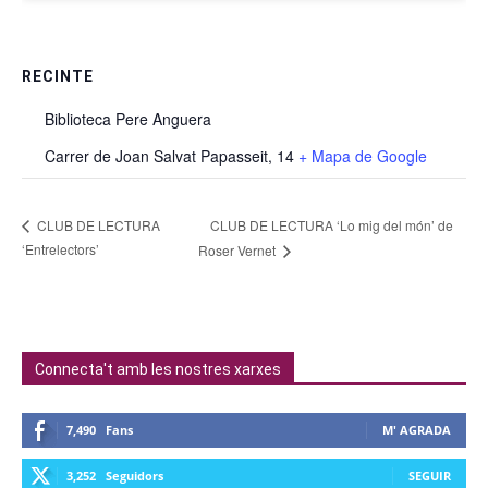
RECINTE
Biblioteca Pere Anguera
Carrer de Joan Salvat Papasseit, 14
+ Mapa de Google
CLUB DE LECTURA ‘Lo mig del món’ de
CLUB DE LECTURA
‘Entrelectors’
Roser Vernet
Connecta't amb les nostres xarxes
7,490
Fans
M' AGRADA
3,252
Seguidors
SEGUIR