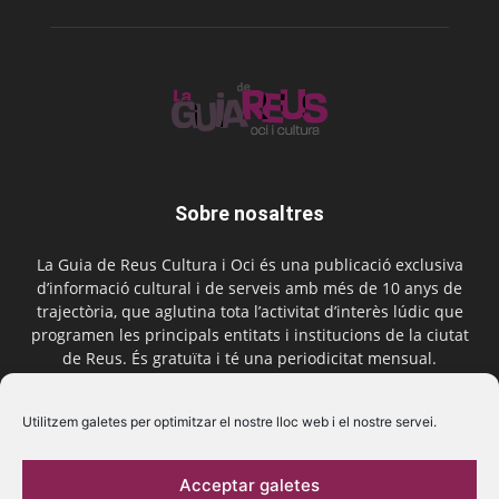
Sobre nosaltres
La Guia de Reus Cultura i Oci és una publicació exclusiva
d’informació cultural i de serveis amb més de 10 anys de
trajectòria, que aglutina tota l’activitat d’interès lúdic que
programen les principals entitats i institucions de la ciutat
de Reus. És gratuïta i té una periodicitat mensual.
Contactar-nos:
comercial@laguiadereus.com
Utilitzem galetes per optimitzar el nostre lloc web i el nostre servei.
Acceptar galetes
Segueix-nos