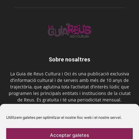
Sobre nosaltres
La Guia de Reus Cultura i Oci és una publicació exclusiva
d’informació cultural i de serveis amb més de 10 anys de
trajectòria, que aglutina tota l’activitat d’interès lúdic que
programen les principals entitats i institucions de la ciutat
de Reus. És gratuïta i té una periodicitat mensual.
Contactar-nos:
comercial@laguiadereus.com
Utilitzem galetes per optimitzar el nostre lloc web i el nostre servei.
Acceptar galetes
Segueix-nos