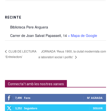
RECINTE
Biblioteca Pere Anguera
Carrer de Joan Salvat Papasseit, 14
+ Mapa de Google
JORNADA ‘Reus 1900, la ciutat modernista com
CLUB DE LECTURA
‘Entrelectors’
a laboratori social i polític’
Connecta't amb les nostres xarxes
7,490
Fans
M' AGRADA
3,252
Seguidors
SEGUIR