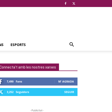
NS
ESPORTS
Connecta't amb les nostres xarxes
7,490
Fans
M' AGRADA
3,252
Seguidors
SEGUIR
-Publicitat-