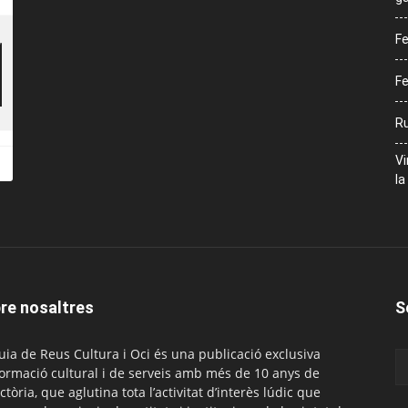
Fe
Fe
Ru
Vi
la
re nosaltres
S
uia de Reus Cultura i Oci és una publicació exclusiva
formació cultural i de serveis amb més de 10 anys de
ctòria, que aglutina tota l’activitat d’interès lúdic que