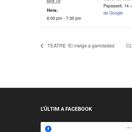
juny 15
Papasseit, 14
Hora:
de Google
6:00 pm - 7:30 pm
TEATRE ‘El metge a garrotades’
CL
L’ÚLTIM A FACEBOOK