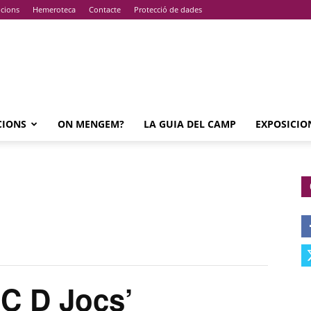
pcions
Hemeroteca
Contacte
Protecció de dades
CIONS
ON MENGEM?
LA GUIA DEL CAMP
EXPOSICIO
C D Jocs’