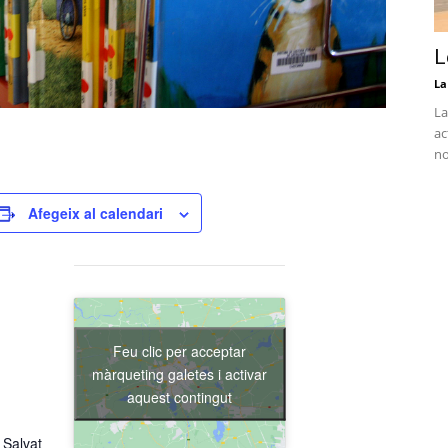
L
La
La
ac
no
Afegeix al calendari
Feu clic per acceptar
màrqueting galetes i activar
aquest contingut
 Salvat