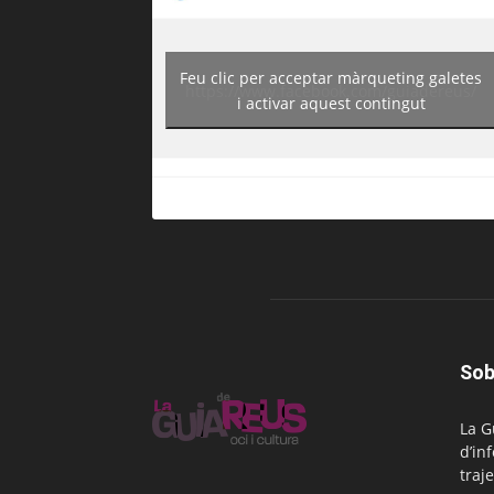
Feu clic per acceptar màrqueting galetes
https://www.facebook.com/guiadereus/
i activar aquest contingut
Sob
La G
d’in
traje