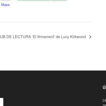
+ Mapa
UB DE LECTURA ‘El firmament’ de Lucy Kirkwood
Ú
L’
ga