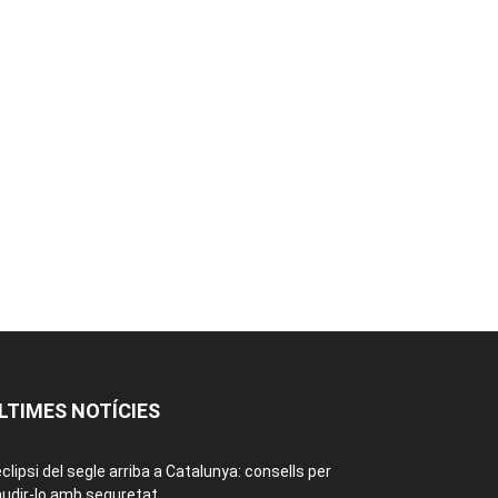
LTIMES NOTÍCIES
eclipsi del segle arriba a Catalunya: consells per
udir-lo amb seguretat