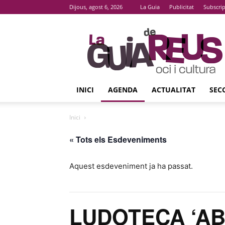
Dijous, agost 6, 2026
La Guia
Publicitat
Subscri
La
Guia
De
Reus
INICI
AGENDA
ACTUALITAT
SEC
Inici
« Tots els Esdeveniments
Aquest esdeveniment ja ha passat.
LUDOTECA ‘AB