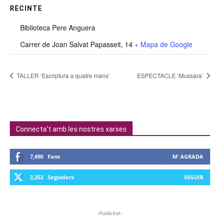
RECINTE
Biblioteca Pere Anguera
Carrer de Joan Salvat Papasseit, 14
+ Mapa de Google
TALLER ‘Escriptura a quatre mans’
ESPECTACLE ‘Mussara’
Connecta't amb les nostres xarxes
7,490
Fans
M' AGRADA
3,252
Seguidors
SEGUIR
-Publicitat-