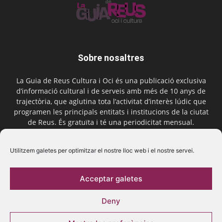
Sobre nosaltres
La Guia de Reus Cultura i Oci és una publicació exclusiva
d’informació cultural i de serveis amb més de 10 anys de
trajectòria, que aglutina tota l’activitat d’interès lúdic que
programen les principals entitats i institucions de la ciutat
de Reus. És gratuïta i té una periodicitat mensual.
Contactar-nos:
comercial@laguiadereus.com
Utilitzem galetes per optimitzar el nostre lloc web i el nostre servei.
Acceptar galetes
Segueix-nos
Deny