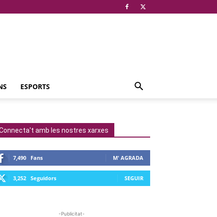
NS
ESPORTS
Connecta't amb les nostres xarxes
7,490
Fans
M' AGRADA
3,252
Seguidors
SEGUIR
-Publicitat-