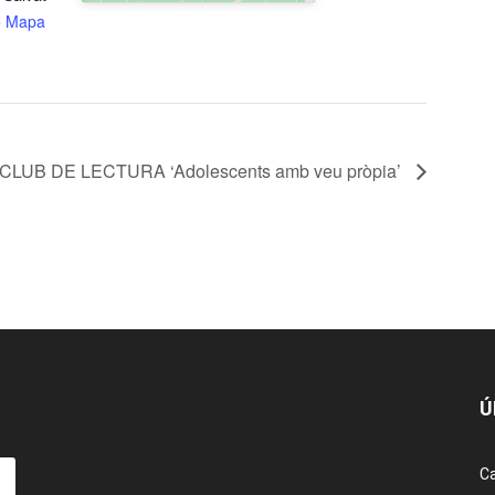
+ Mapa
CLUB DE LECTURA ‘Adolescents amb veu pròpia’
Ú
Ca