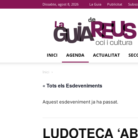
Dissabte, agost 8, 2026
La Guia
Publicitat
Subsc
La
Guia
De
Reus
INICI
AGENDA
ACTUALITAT
SEC
Inici
« Tots els Esdeveniments
Aquest esdeveniment ja ha passat.
LUDOTECA ‘ABC