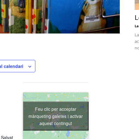
L
La
La
ac
no
al calendari
Feu clic per acceptar
màrqueting galetes i activar
aquest contingut
 Salvat