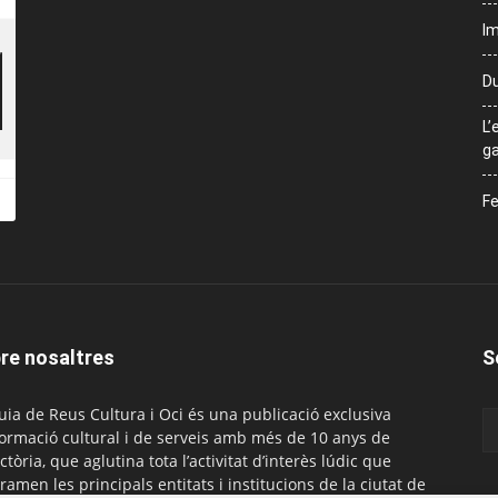
Im
Du
L’
ga
Fe
re nosaltres
S
uia de Reus Cultura i Oci és una publicació exclusiva
formació cultural i de serveis amb més de 10 anys de
ctòria, que aglutina tota l’activitat d’interès lúdic que
ramen les principals entitats i institucions de la ciutat de