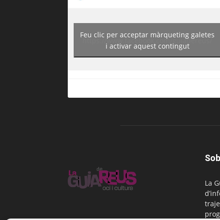
Feu clic per acceptar màrqueting galetes
https://www.facebook.com/guiadereus/
i activar aquest contingut
Sob
La G
d’in
traje
prog