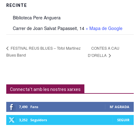
RECINTE
Biblioteca Pere Anguera
Carrer de Joan Salvat Papasseit, 14
+ Mapa de Google
CONTES A CAU
FESTIVAL REUS BLUES – Tòfol Martínez
Blues Band
D’ORELLA
Connecta't amb les nostres xarxes
7,490
Fans
M' AGRADA
3,252
Seguidors
SEGUIR