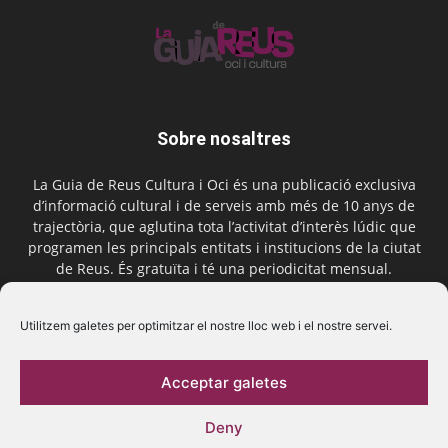
Sobre nosaltres
La Guia de Reus Cultura i Oci és una publicació exclusiva
d’informació cultural i de serveis amb més de 10 anys de
trajectòria, que aglutina tota l’activitat d’interès lúdic que
programen les principals entitats i institucions de la ciutat
de Reus. És gratuïta i té una periodicitat mensual.
Contactar-nos:
comercial@laguiadereus.com
Utilitzem galetes per optimitzar el nostre lloc web i el nostre servei.
Acceptar galetes
Segueix-nos
Deny