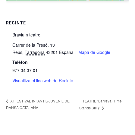
RECINTE
Bravium teatre
Carrer de la Presó, 13
Reus
,
Tarragona
43201
España
+ Mapa de Google
Telèfon
977 34 37 01
Visualitza el lloc web de Recinte
TEATRE ‘La treva (Time
XI FESTIVAL INFANTIL-JUVENIL DE
DANSA CATALANA
Stands Still)’