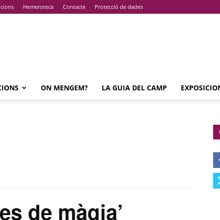
pcions
Hemeroteca
Contacte
Protecció de dades
CIONS
ON MENGEM?
LA GUIA DEL CAMP
EXPOSICIO
es de màgia’