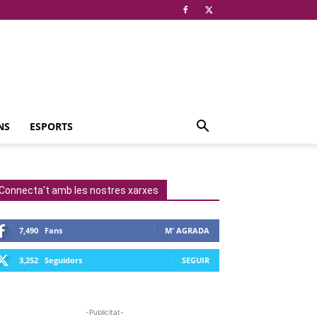
NS
ESPORTS
Connecta't amb les nostres xarxes
7,490
Fans
M' AGRADA
3,252
Seguidors
SEGUIR
-Publicitat-