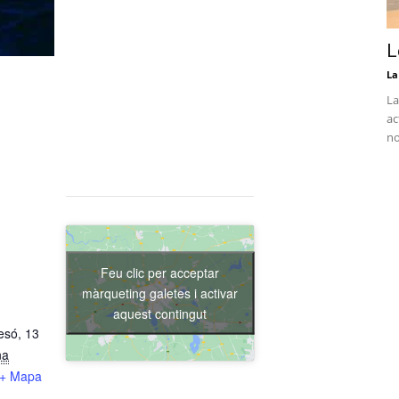
L
La
La
ac
no
Feu clic per acceptar
màrqueting galetes i activar
aquest contingut
esó, 13
na
+ Mapa