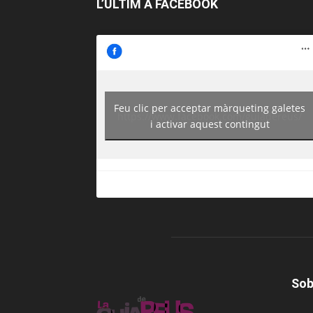
L’ÚLTIM A FACEBOOK
Feu clic per acceptar màrqueting galetes
https://www.facebook.com/guiadereus/
i activar aquest contingut
Sob