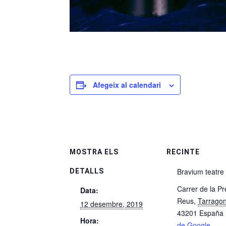
Afegeix al calendari
MOSTRA ELS
RECINTE
Bravium teatre
DETALLS
Carrer de la Pr
Data:
Reus
,
Tarrago
12 desembre, 2019
43201
España
Hora:
de Google