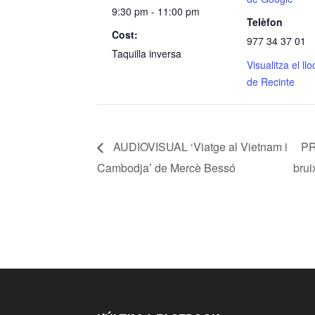
9:30 pm - 11:00 pm
Telèfon
Cost:
977 34 37 01
Taquilla inversa
Visualitza el ll
de Recinte
AUDIOVISUAL ‘Viatge al Vietnam i
PR
Cambodja’ de Mercè Bessó
brui