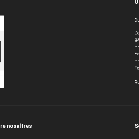
Ú
Du
L’
ga
Fe
Fe
Ru
re nosaltres
S