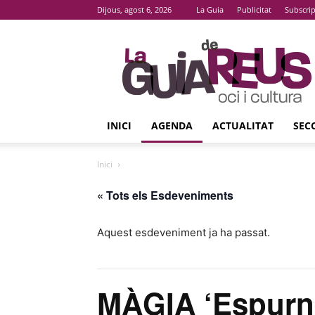
Dijous, agost 6, 2026
La Guia
Publicitat
Subscri
La
Guia
De
Reus
INICI
AGENDA
ACTUALITAT
SEC
Inici
« Tots els Esdeveniments
Aquest esdeveniment ja ha passat.
MÀGIA ‘Espurn