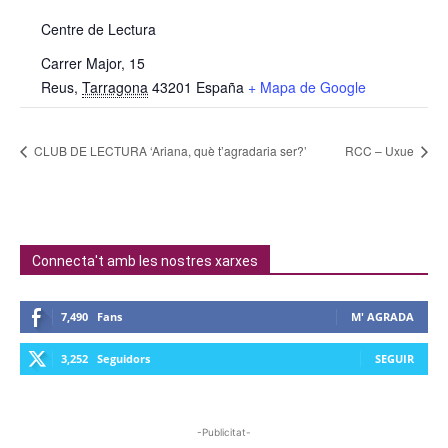
Centre de Lectura
Carrer Major, 15
Reus
,
Tarragona
43201
España
+ Mapa de Google
CLUB DE LECTURA ‘Ariana, què t’agradaria ser?’
RCC – Uxue
Connecta't amb les nostres xarxes
7,490
Fans
M' AGRADA
3,252
Seguidors
SEGUIR
-Publicitat-