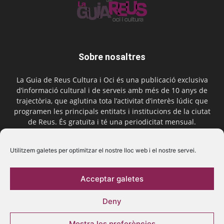
Sobre nosaltres
La Guia de Reus Cultura i Oci és una publicació exclusiva
d’informació cultural i de serveis amb més de 10 anys de
trajectòria, que aglutina tota l’activitat d’interès lúdic que
programen les principals entitats i institucions de la ciutat
de Reus. És gratuïta i té una periodicitat mensual.
Contactar-nos:
comercial@laguiadereus.com
Utilitzem galetes per optimitzar el nostre lloc web i el nostre servei.
Acceptar galetes
Segueix-nos
Deny
Mostra les preferències