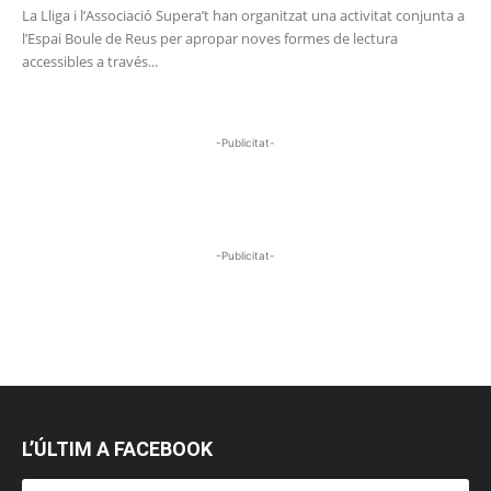
La Lliga i l’Associació Supera’t han organitzat una activitat conjunta a
l’Espai Boule de Reus per apropar noves formes de lectura
accessibles a través...
-Publicitat-
-Publicitat-
L’ÚLTIM A FACEBOOK