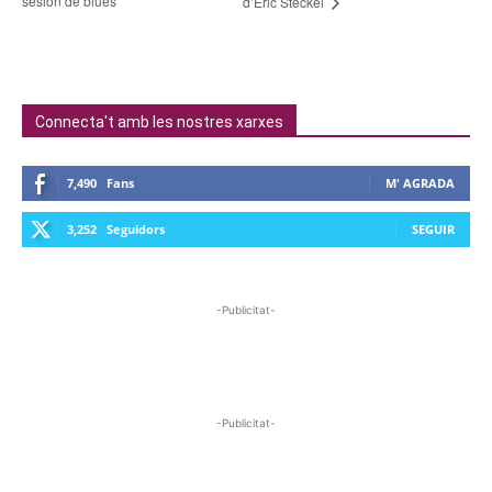
sesion de blues
d’Eric Steckel
Connecta't amb les nostres xarxes
7,490
Fans
M' AGRADA
3,252
Seguidors
SEGUIR
-Publicitat-
-Publicitat-