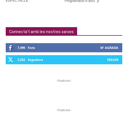
ESPECTACLE
Programació d’avui
Connecta't amb les nostres xarxes
7,490
Fans
M' AGRADA
3,252
Seguidors
SEGUIR
-Publicitat-
-Publicitat-