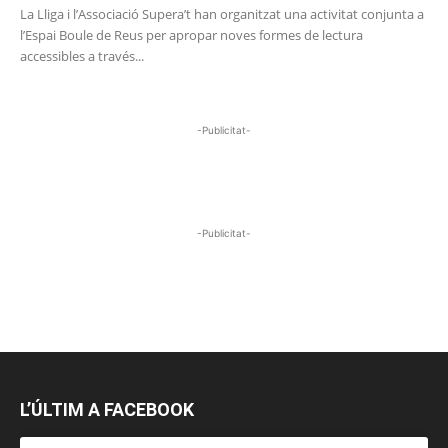
La Lliga i l’Associació Supera’t han organitzat una activitat conjunta a
l’Espai Boule de Reus per apropar noves formes de lectura
accessibles a través...
-Publicitat-
-Publicitat-
L’ÚLTIM A FACEBOOK