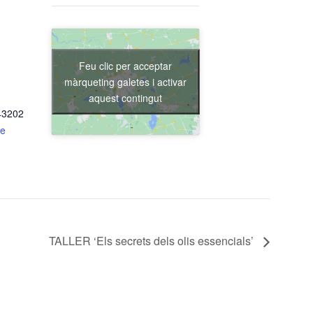
Feu clic per acceptar
màrqueting galetes i activar
aquest contingut
43202
de
TALLER ‘Els secrets dels olis essencials’