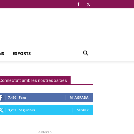
NS
ESPORTS
Connecta't amb les nostres xarxes
7,490
Fans
M' AGRADA
3,252
Seguidors
SEGUIR
-Publicitat-