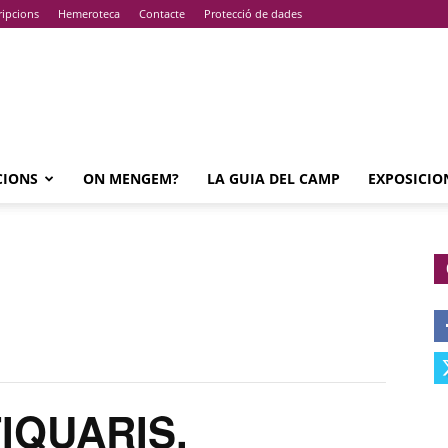
ripcions
Hemeroteca
Contacte
Protecció de dades
CIONS
ON MENGEM?
LA GUIA DEL CAMP
EXPOSICIO
IQUARIS,