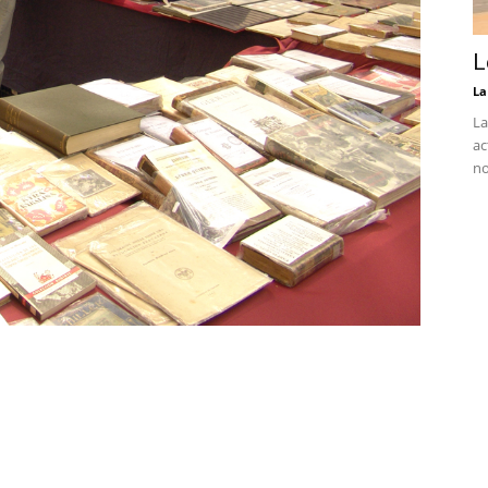
L
La
La
ac
no