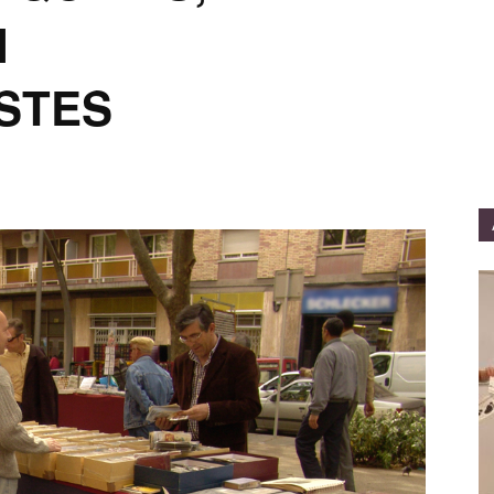
I
STES