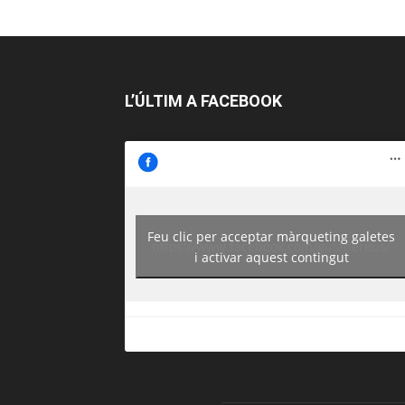
L’ÚLTIM A FACEBOOK
Feu clic per acceptar màrqueting galetes
https://www.facebook.com/guiadereus/
i activar aquest contingut