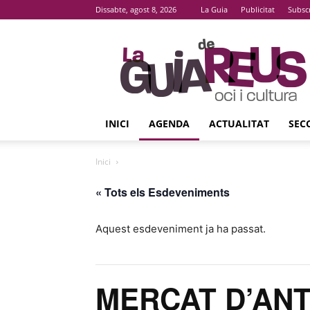
Dissabte, agost 8, 2026
La Guia
Publicitat
Subsc
La
Guia
De
Reus
INICI
AGENDA
ACTUALITAT
SEC
Inici
« Tots els Esdeveniments
Aquest esdeveniment ja ha passat.
MERCAT D’ANT