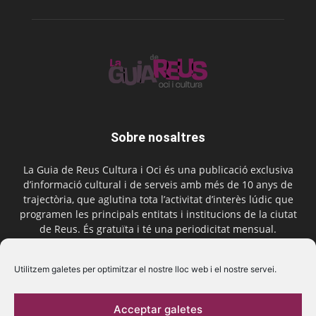
Sobre nosaltres
La Guia de Reus Cultura i Oci és una publicació exclusiva
d’informació cultural i de serveis amb més de 10 anys de
trajectòria, que aglutina tota l’activitat d’interès lúdic que
programen les principals entitats i institucions de la ciutat
de Reus. És gratuïta i té una periodicitat mensual.
Contactar-nos:
comercial@laguiadereus.com
Utilitzem galetes per optimitzar el nostre lloc web i el nostre servei.
Acceptar galetes
Segueix-nos