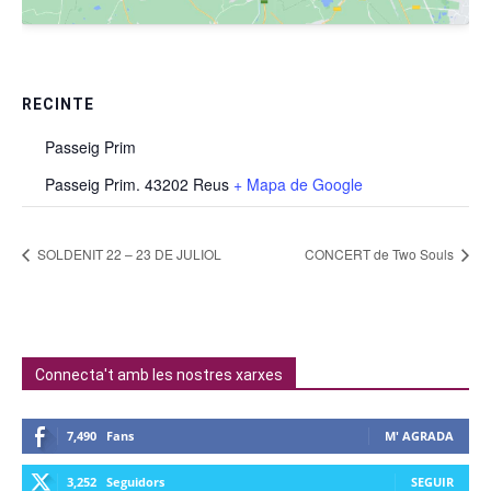
RECINTE
Passeig Prim
Passeig Prim. 43202 Reus
+ Mapa de Google
SOLDENIT 22 – 23 DE JULIOL
CONCERT de Two Souls
Connecta't amb les nostres xarxes
7,490
Fans
M' AGRADA
3,252
Seguidors
SEGUIR