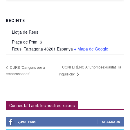
RECINTE
Llotja de Reus
Plaça de Prim, 6
Reus
,
Tarragona
43201
Espanya
+ Mapa de Google
CONFERÈNCIA ‘L’homosexualitat i la
CURS ‘Cançons per a
embarassades’
inquisició’
Connecta't amb les nostres xarxes
7,490
Fans
M' AGRADA