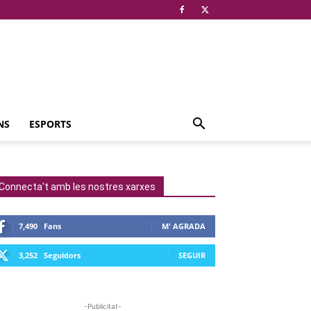
NS
ESPORTS
Connecta't amb les nostres xarxes
7,490
Fans
M' AGRADA
3,252
Seguidors
SEGUIR
-Publicitat-