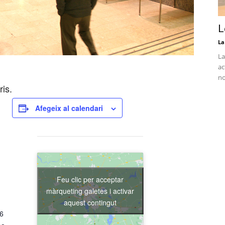
L
La
La
ac
no
is.
Afegeix al calendari
Feu clic per acceptar
màrqueting galetes i activar
aquest contingut
 6