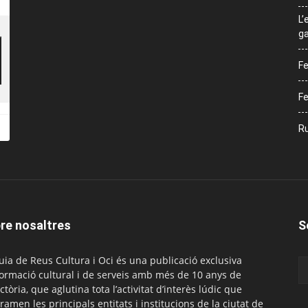
L’
ga
Fe
Fe
Ru
re nosaltres
S
uia de Reus Cultura i Oci és una publicació exclusiva
formació cultural i de serveis amb més de 10 anys de
ctòria, que aglutina tota l’activitat d’interès lúdic que
ramen les principals entitats i institucions de la ciutat de