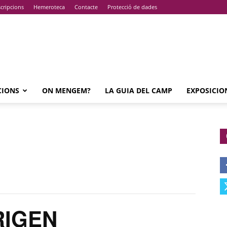
cripcions
Hemeroteca
Contacte
Protecció de dades
CIONS
ON MENGEM?
LA GUIA DEL CAMP
EXPOSICIO
RIGEN