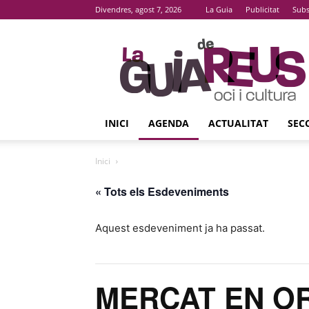
Divendres, agost 7, 2026
La Guia
Publicitat
Subs
La
Guia
De
Reus
INICI
AGENDA
ACTUALITAT
SEC
Inici
« Tots els Esdeveniments
Aquest esdeveniment ja ha passat.
MERCAT EN O