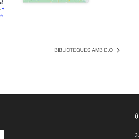
na
a
+
le
BIBLIOTEQUES AMB D.O
Ú
Du