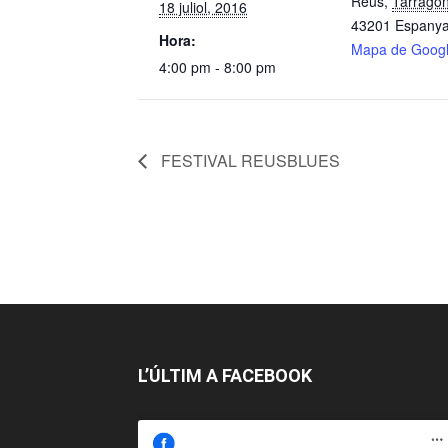
Reus
,
Tarrago
18 juliol, 2016
43201
Espany
Hora:
Mapa de Goog
4:00 pm - 8:00 pm
FESTIVAL REUSBLUES
L’ÚLTIM A FACEBOOK