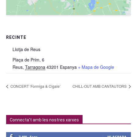
RECINTE
Llotja de Reus
Plaça de Prim, 6
Reus
,
Tarragona
43201
Espanya
+ Mapa de Google
CONCERT ‘Formiga & Cigale’
CHILL-OUT AMB CANTAUTORS
Connecta't amb les nostres xarxes
7,490
Fans
M' AGRADA