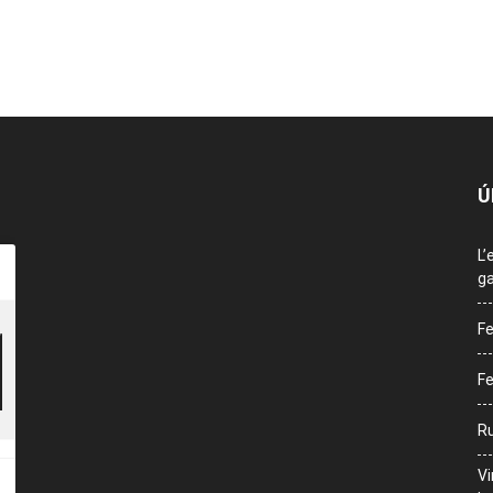
Ú
L’
ga
Fe
Fe
Ru
Vi