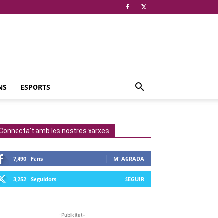
NS
ESPORTS
Connecta't amb les nostres xarxes
7,490
Fans
M' AGRADA
3,252
Seguidors
SEGUIR
-Publicitat-