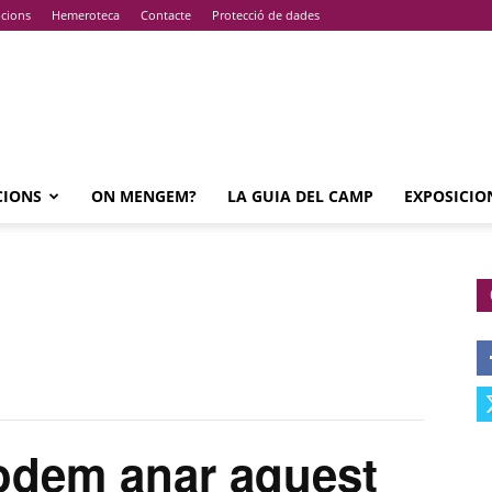
pcions
Hemeroteca
Contacte
Protecció de dades
CIONS
ON MENGEM?
LA GUIA DEL CAMP
EXPOSICIO
podem anar aquest