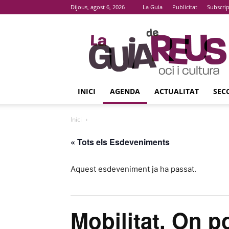
Dijous, agost 6, 2026
La Guia
Publicitat
Subscri
La
Guia
De
Reus
INICI
AGENDA
ACTUALITAT
SEC
Inici
« Tots els Esdeveniments
Aquest esdeveniment ja ha passat.
Mobilitat. On 