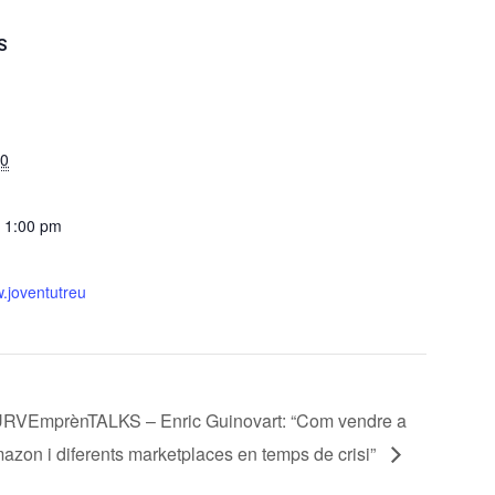
S
20
- 1:00 pm
w.joventutreu
RVEmprènTALKS – Enric Guinovart: “Com vendre a
azon i diferents marketplaces en temps de crisi”