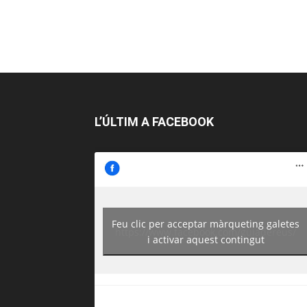
L’ÚLTIM A FACEBOOK
Feu clic per acceptar màrqueting galetes
https://www.facebook.com/guiadereus/
i activar aquest contingut