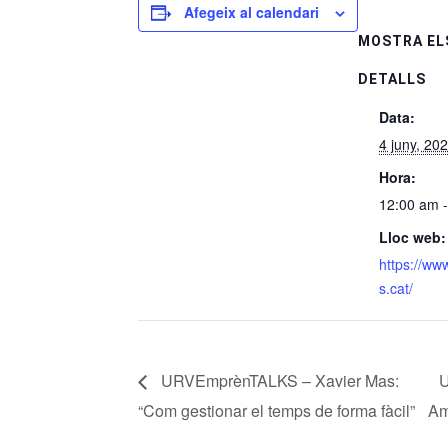
Afegeix al calendari
MOSTRA EL
DETALLS
Data:
4 juny, 20
Hora:
12:00 am 
Lloc web:
https://ww
s.cat/
URVEmprènTALKS – Xavier Mas:
U
“Com gestionar el temps de forma fàcil”
Am