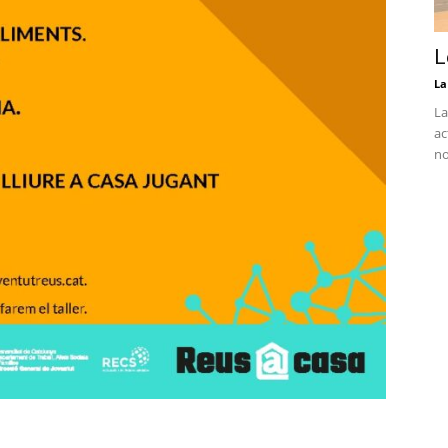
L
La
La
ac
no