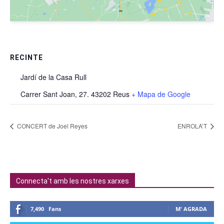
RECINTE
Jardí de la Casa Rull
Carrer Sant Joan, 27. 43202 Reus
+ Mapa de Google
CONCERT de Joel Reyes
ENROLA’T
Connecta't amb les nostres xarxes
7,490
Fans
M' AGRADA