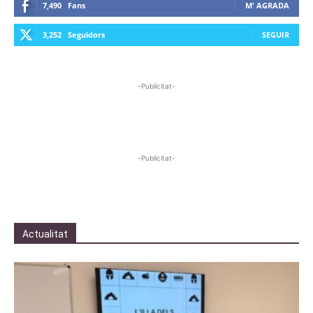
7,490
Fans
M' AGRADA
3,252
Seguidors
SEGUIR
-Publicitat-
-Publicitat-
Actualitat