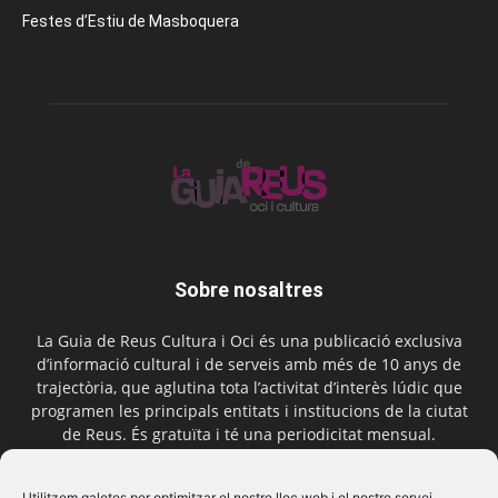
Festes d’Estiu de Masboquera
Sobre nosaltres
La Guia de Reus Cultura i Oci és una publicació exclusiva
d’informació cultural i de serveis amb més de 10 anys de
trajectòria, que aglutina tota l’activitat d’interès lúdic que
programen les principals entitats i institucions de la ciutat
de Reus. És gratuïta i té una periodicitat mensual.
Contactar-nos:
comercial@laguiadereus.com
Utilitzem galetes per optimitzar el nostre lloc web i el nostre servei.