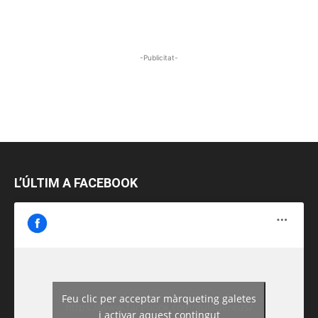
-Publicitat-
L’ÚLTIM A FACEBOOK
Feu clic per acceptar màrqueting galetes
https://www.facebook.com/guiadereus/
i activar aquest contingut