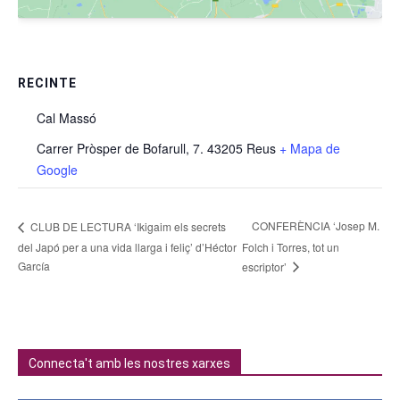
RECINTE
Cal Massó
Carrer Pròsper de Bofarull, 7. 43205 Reus
+ Mapa de
Google
CONFERÈNCIA ‘Josep M.
CLUB DE LECTURA ‘Ikigaim els secrets
del Japó per a una vida llarga i feliç’ d’Héctor
Folch i Torres, tot un
García
escriptor’
Connecta't amb les nostres xarxes