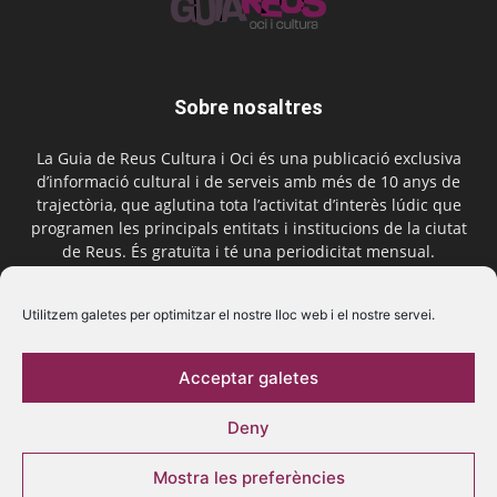
Sobre nosaltres
La Guia de Reus Cultura i Oci és una publicació exclusiva
d’informació cultural i de serveis amb més de 10 anys de
trajectòria, que aglutina tota l’activitat d’interès lúdic que
programen les principals entitats i institucions de la ciutat
de Reus. És gratuïta i té una periodicitat mensual.
Contactar-nos:
comercial@laguiadereus.com
Utilitzem galetes per optimitzar el nostre lloc web i el nostre servei.
Acceptar galetes
Segueix-nos
Deny
Mostra les preferències