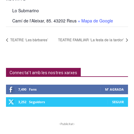
Lo Submarino
Camí de l'Aleixar, 85. 43202 Reus
+ Mapa de Google
TEATRE ‘Les bàrbares’
TEATRE FAMILIAR ‘La festa de la tardor’
Connecta't amb les nostres xarxes
7,490
Fans
M' AGRADA
3,252
Seguidors
SEGUIR
-Publicitat-