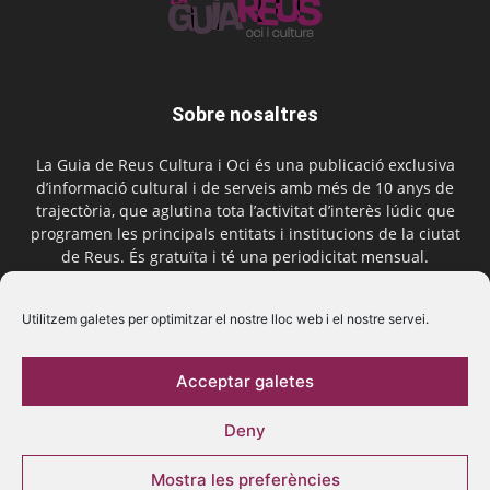
Sobre nosaltres
La Guia de Reus Cultura i Oci és una publicació exclusiva
d’informació cultural i de serveis amb més de 10 anys de
trajectòria, que aglutina tota l’activitat d’interès lúdic que
programen les principals entitats i institucions de la ciutat
de Reus. És gratuïta i té una periodicitat mensual.
Contactar-nos:
comercial@laguiadereus.com
Utilitzem galetes per optimitzar el nostre lloc web i el nostre servei.
Acceptar galetes
Segueix-nos
Deny
Mostra les preferències