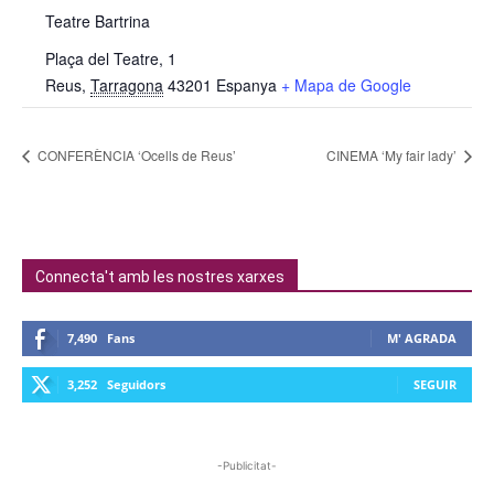
Teatre Bartrina
Plaça del Teatre, 1
Reus
,
Tarragona
43201
Espanya
+ Mapa de Google
CONFERÈNCIA ‘Ocells de Reus’
CINEMA ‘My fair lady’
Connecta't amb les nostres xarxes
7,490
Fans
M' AGRADA
3,252
Seguidors
SEGUIR
-Publicitat-