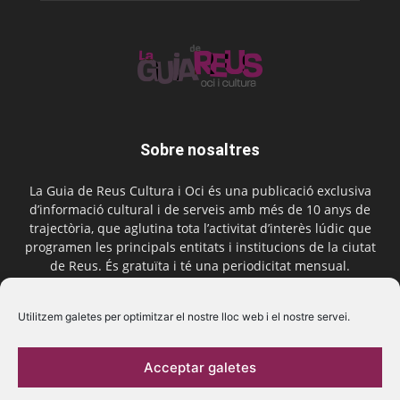
Sobre nosaltres
La Guia de Reus Cultura i Oci és una publicació exclusiva
d’informació cultural i de serveis amb més de 10 anys de
trajectòria, que aglutina tota l’activitat d’interès lúdic que
programen les principals entitats i institucions de la ciutat
de Reus. És gratuïta i té una periodicitat mensual.
Contactar-nos:
comercial@laguiadereus.com
Utilitzem galetes per optimitzar el nostre lloc web i el nostre servei.
Acceptar galetes
Segueix-nos