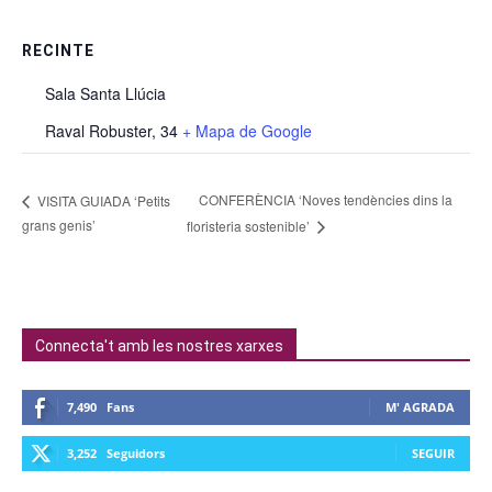
RECINTE
Sala Santa Llúcia
Raval Robuster, 34
+ Mapa de Google
CONFERÈNCIA ‘Noves tendències dins la
VISITA GUIADA ‘Petits
grans genis’
floristeria sostenible’
Connecta't amb les nostres xarxes
7,490
Fans
M' AGRADA
3,252
Seguidors
SEGUIR