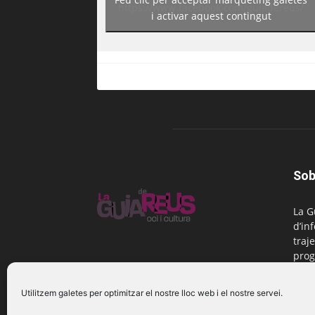
https://www.facebook.com/guiadereus/
i activar aquest contingut
Sob
La G
d’in
traje
prog
Reus
Utilitzem galetes per optimitzar el nostre lloc web i el nostre servei.
Cont