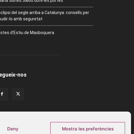
ana Suites Salou obre les portes
eclipsi del segle arriba a Catalunya: consells per
udir-lo amb seguretat
stes d’Estiu de Masboquera
egueix-nos
Deny
Mostra les preferències