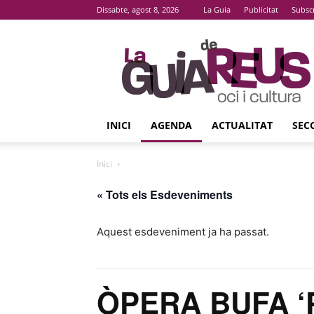
Dissabte, agost 8, 2026
La Guia
Publicitat
Subsc
La
Guia
De
Reus
INICI
AGENDA
ACTUALITAT
SEC
Inici
« Tots els Esdeveniments
Aquest esdeveniment ja ha passat.
ÒPERA BUFA ‘Pan