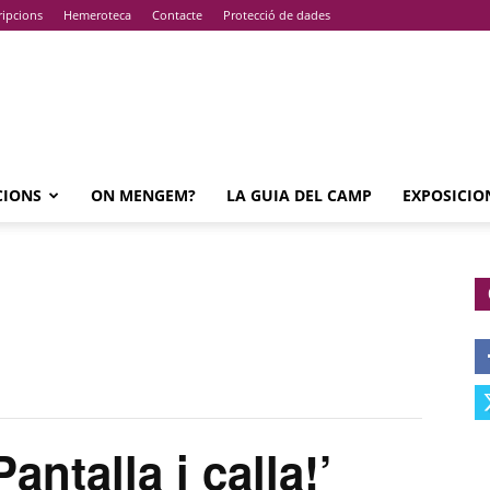
ripcions
Hemeroteca
Contacte
Protecció de dades
CIONS
ON MENGEM?
LA GUIA DEL CAMP
EXPOSICIO
talla i calla!’