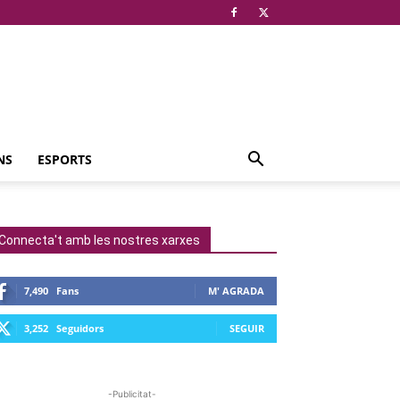
NS
ESPORTS
Connecta't amb les nostres xarxes
7,490
Fans
M' AGRADA
3,252
Seguidors
SEGUIR
-Publicitat-