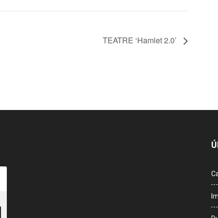
TEATRE ‘Hamlet 2.0’
Ú
Ca
Im