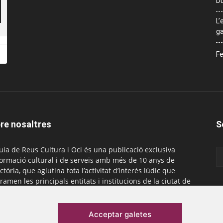
Du
L’
ga
Fe
re nosaltres
S
uia de Reus Cultura i Oci és una publicació exclusiva
formació cultural i de serveis amb més de 10 anys de
ctòria, que aglutina tota l’activitat d’interès lúdic que
ramen les principals entitats i institucions de la ciutat de
. És gratuïta i té una periodicitat mensual.
actar-nos:
comercial@laguiadereus.com
Acceptar galetes