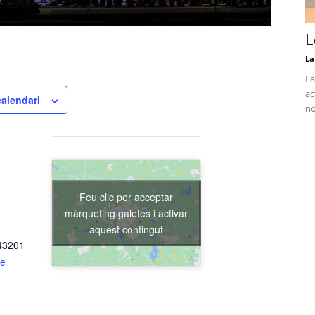
L
La
La
ac
calendari
no
Feu clic per acceptar
màrqueting galetes i activar
aquest contingut
 43201
de