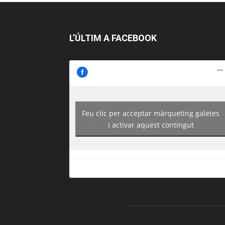
L’ÚLTIM A FACEBOOK
Feu clic per acceptar màrqueting galetes
https://www.facebook.com/guiadereus/
i activar aquest contingut