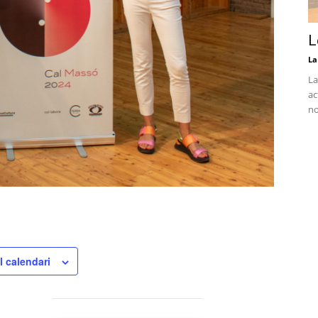
L
La
La
ac
no
l calendari