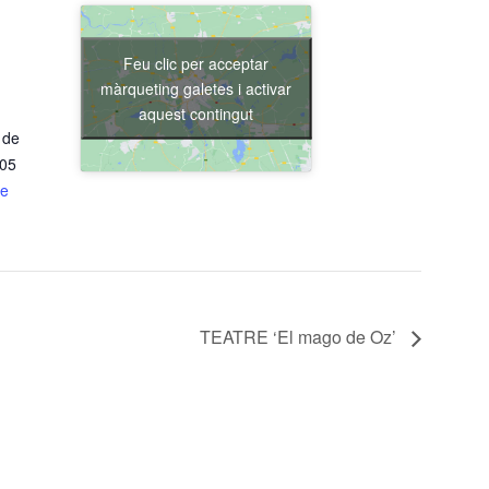
Feu clic per acceptar
màrqueting galetes i activar
aquest contingut
 de
205
de
TEATRE ‘El mago de Oz’