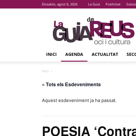
Dissabte, agost 8, 2026
La Guia
Publicitat
Subsc
La
Guia
De
Reus
INICI
AGENDA
ACTUALITAT
SEC
Inici
« Tots els Esdeveniments
Aquest esdeveniment ja ha passat.
POESIA ‘Contra