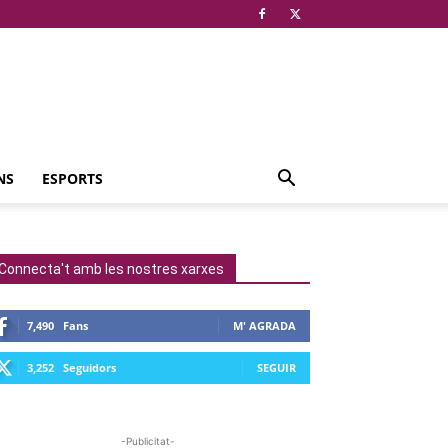
NS
ESPORTS
Connecta't amb les nostres xarxes
7,490
Fans
M' AGRADA
3,252
Seguidors
SEGUIR
-Publicitat-