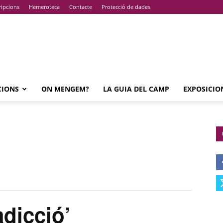
ripcions
Hemeroteca
Contacte
Protecció de dades
CIONS
ON MENGEM?
LA GUIA DEL CAMP
EXPOSICIO
dicció’