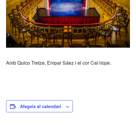
Amb Quico Tretze, Empar Sáez i el cor Cal·líope.
Afegeix al calendari