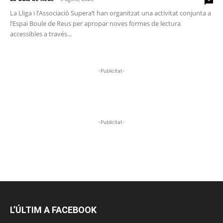
La Lliga i l’Associació Supera’t han organitzat una activitat conjunta a
l’Espai Boule de Reus per apropar noves formes de lectura
accessibles a través...
-Publicitat-
-Publicitat-
L’ÚLTIM A FACEBOOK