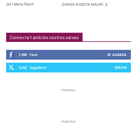
Jet i Maria Ripoll
DANSA ROSETA MAURI
Connecta't amb les nostres xarxes
7,490
Fans
M' AGRADA
3,252
Seguidors
SEGUIR
-Publicitat-
-Publicitat-