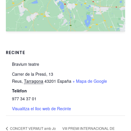
RECINTE
Bravium teatre
Carrer de la Presó, 13
Reus
,
Tarragona
43201
España
+ Mapa de Google
Telèfon
977 34 37 01
Visualitza el lloc web de Recinte
VIII PREMI INTERNACIONAL DE
CONCERT VERMUT amb Jo