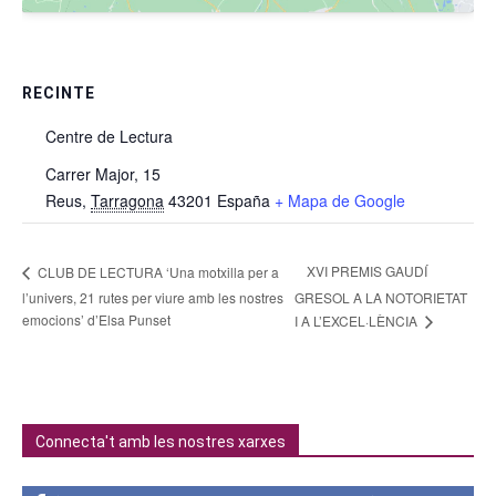
RECINTE
Centre de Lectura
Carrer Major, 15
Reus
,
Tarragona
43201
España
+ Mapa de Google
XVI PREMIS GAUDÍ
CLUB DE LECTURA ‘Una motxilla per a
l’univers, 21 rutes per viure amb les nostres
GRESOL A LA NOTORIETAT
emocions’ d’Elsa Punset
I A L’EXCEL·LÈNCIA
Connecta't amb les nostres xarxes