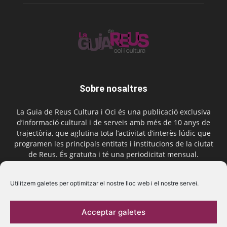
Sobre nosaltres
La Guia de Reus Cultura i Oci és una publicació exclusiva
d’informació cultural i de serveis amb més de 10 anys de
trajectòria, que aglutina tota l’activitat d’interès lúdic que
programen les principals entitats i institucions de la ciutat
de Reus. És gratuïta i té una periodicitat mensual.
Contactar-nos:
comercial@laguiadereus.com
Utilitzem galetes per optimitzar el nostre lloc web i el nostre servei.
Acceptar galetes
Segueix-nos