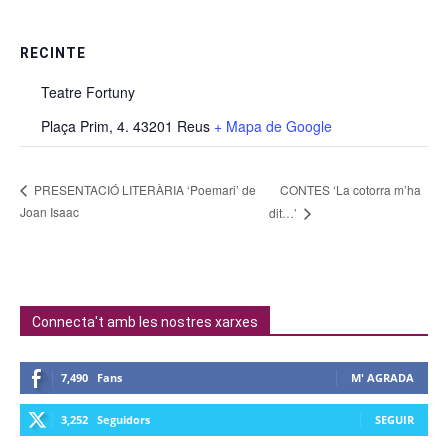
RECINTE
Teatre Fortuny
Plaça Prim, 4. 43201 Reus
+ Mapa de Google
CONTES ‘La cotorra m’ha
PRESENTACIÓ LITERÀRIA ‘Poemari’ de
Joan Isaac
dit…’
Connecta't amb les nostres xarxes
7,490
Fans
M' AGRADA
3,252
Seguidors
SEGUIR