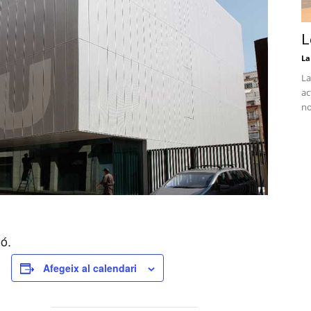
L
La
La
ac
no
dó.
Afegeix al calendari