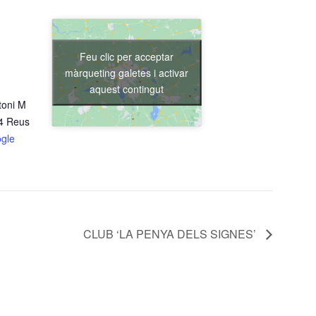
Feu clic per acceptar
màrqueting galetes i activar
aquest contingut
toni M
04 Reus
gle
CLUB ‘LA PENYA DELS SIGNES’