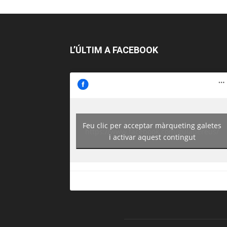
L’ÚLTIM A FACEBOOK
Feu clic per acceptar màrqueting galetes
https://www.facebook.com/guiadereus/
i activar aquest contingut