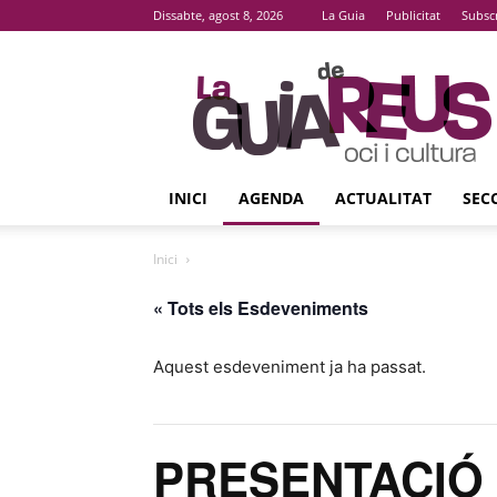
Dissabte, agost 8, 2026
La Guia
Publicitat
Subsc
La
Guia
De
Reus
INICI
AGENDA
ACTUALITAT
SEC
Inici
« Tots els Esdeveniments
Aquest esdeveniment ja ha passat.
PRESENTACIÓ