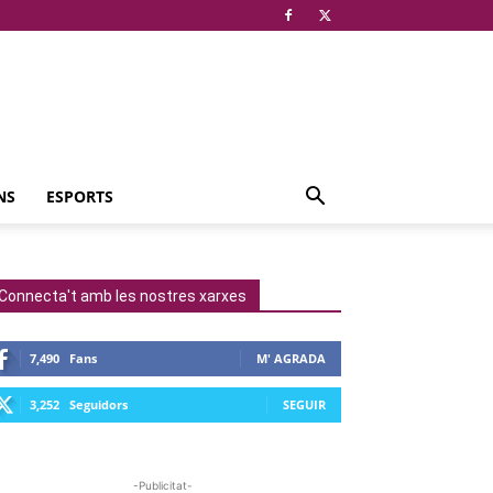
NS
ESPORTS
Connecta't amb les nostres xarxes
7,490
Fans
M' AGRADA
3,252
Seguidors
SEGUIR
-Publicitat-