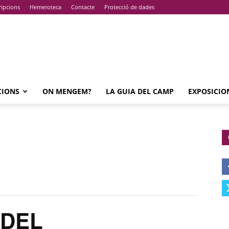
ripcions
Hemeroteca
Contacte
Protecció de dades
CIONS
ON MENGEM?
LA GUIA DEL CAMP
EXPOSICIO
 DEL